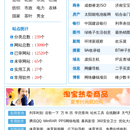
商务
成都睿龙ISO
济南宝
纺织
市政
电力
农林
房产
太阳能电池板网
铝合金
国家
茶叶
男女
银行
中国建设银行
利率表
站点统计
图书
绿格子生活创意
最热销
分类总数：
239
个
新闻
环球新观察
欢乐屋
网站总数：
13090
个
搜索
9A收录链
BT种子
已审网站：
12520
个
域名
虚拟主机
IP反查
未审网站：
65
个
信息
网赚导航
二手买
实用工具：
27
个
博客
网络赚钱项目
峰少数
常用软件：
20
个
列车时刻
谷歌一下
万 年 历
学历查询
站长工具
在线翻译
天气
实用查询
腾讯QQ
WinRAR
PPS网络电视
暴风影音
360安全卫士
优化大
常用软件
体育新闻
体育新闻网
亿万站导航
体育资讯
免费在线电影
友情连接