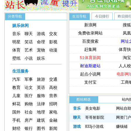
分类导航
生活导航
今日排行
昨日排
新浪网
搜狐
娱乐休闲
免费收录网站
凤凰
音乐
聊天
游戏
交友
百度搜索
网址
明星
笑话
命理
影视
赶集网
体育快
体育
艺术
宠物
动漫
51体育新闻
淘宝
壁纸
小说
娱乐
耐迪斯建站
人人校
生活服务
起点小说网
电影网
汽车
军事
旅游
交通
支付宝
工商
教育
论文
英语
高校
儿童
医疗
服饰
营养
酷站精选
站内
鲜花
购物
法律
招聘
索：
音乐
美女电影
网站自
国外
社会
地理
家电
聊天
哥哥射影院
网资门
手机
房产
建筑
金融
游戏
833j小游戏
赚钱铺
财经
银行
图书
新闻