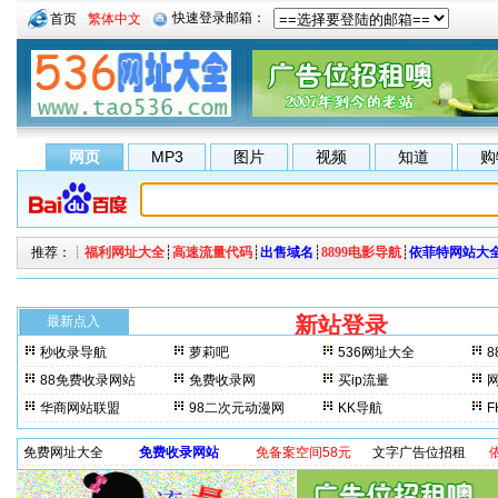
首页
繁体中文
网页
MP3
图片
视频
知道
购
推荐：┊
福利网址大全
┊
高速流量代码
┊
出售域名
┊
8899电影导航
┊
依菲特网站大
新站登录
每来访一
最新点入
秒收录导航
萝莉吧
536网址大全
8
晚上3分钟更新一次。 最
88免费收录网站
免费收录网
买ip流量
华商网站联盟
98二次元动漫网
KK导航
免费网址大全
免费收录网站
免备案空间58元
文字广告位招租