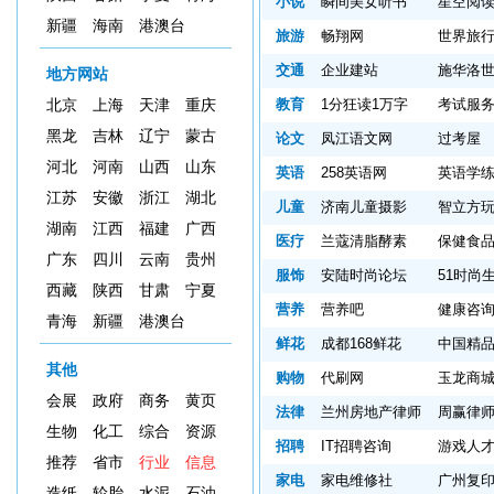
小说
瞬间美女听书
星空阅
新疆
海南
港澳台
旅游
畅翔网
世界旅
交通
企业建站
施华洛
地方网站
教育
1分狂读1万字
考试服
北京
上海
天津
重庆
黑龙
吉林
辽宁
蒙古
论文
凤江语文网
过考屋
河北
河南
山西
山东
英语
258英语网
英语学
江苏
安徽
浙江
湖北
儿童
济南儿童摄影
智立方
湖南
江西
福建
广西
医疗
兰蔻清脂酵素
保健食
广东
四川
云南
贵州
服饰
安陆时尚论坛
51时尚
西藏
陕西
甘肃
宁夏
营养
营养吧
健康咨
青海
新疆
港澳台
鲜花
成都168鲜花
中国精
其他
购物
代刷网
玉龙商
会展
政府
商务
黄页
法律
兰州房地产律师
周赢律
生物
化工
综合
资源
招聘
IT招聘咨询
游戏人
推荐
省市
行业
信息
家电
家电维修社
广州复
造纸
轮胎
水泥
石油