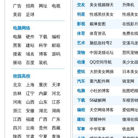
交友
美女视频聊天
升降机
广告
招商
网址
电视
明星
性感黑丝美女
性感美
美容
足球
影视
戴琳套图
在线影
电脑网络
体育
体育资讯
免费在
电脑
硬件
下载
编程
艺术
脑筋急转弯2
安溪乌
黑客
建站
科学
邮箱
宠物
中国龙猫论坛
慧民宠
搜索
域名
博客
源码
动漫
QQ空间导航
美少女
驱动
百度
装机
壁纸
大胆美女网摘
日本美
校园高校
汽车
重汽配件网
骑宠网
北京
上海
重庆
天津
电脑
小牡的博客
批图吧
吉林
辽宁
内蒙
河北
下载
56破解网
车模营
河南
山西
山东
江苏
编程
天空网络博客
爱链网
浙江
安徽
湖北
湖南
江西
福建
广西
广东
建站
荣耀神州
微湖在
四川
云南
贵州
西藏
军事
中华军事
铁血网
陕西
甘肃
宁夏
青海